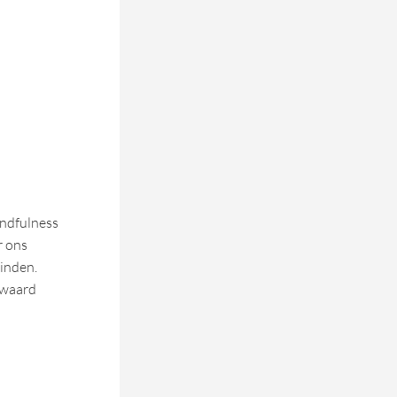
indfulness
r ons
vinden.
 waard