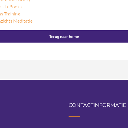
hist eBooks
s Training
nzichts Meditatie
Terug naar home
CONTACTINFORMATIE