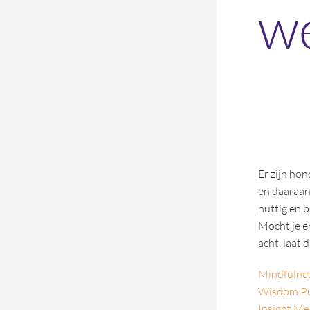
w
Er zijn ho
en daaraa
nuttig en 
Mocht je e
acht, laat 
Mindfulnes
Wisdom Pu
Insight Me