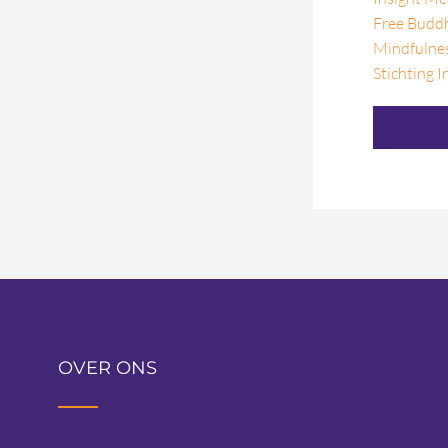
Free Budd
Mindfulnes
Stichting I
OVER ONS