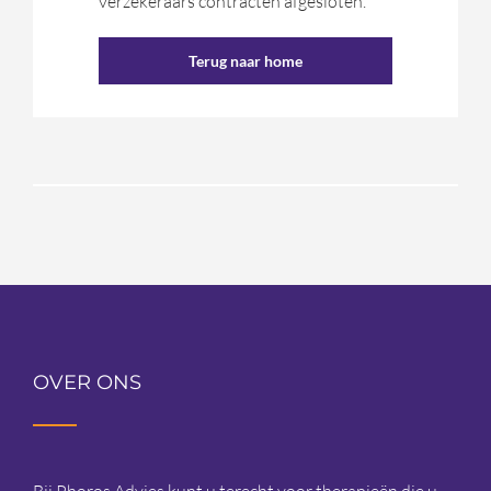
verzekeraars contracten afgesloten.
Terug naar home
OVER ONS
Bij Phoros Advies kunt u terecht voor therapieën die u